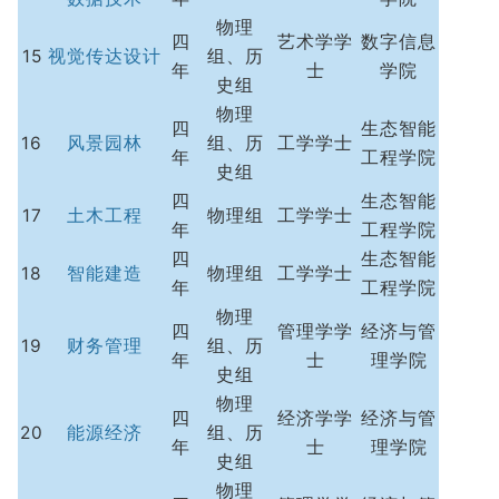
物理
四
艺术学学
数字信息
15
视觉传达设计
组、历
年
士
学院
史组
物理
四
生态智能
16
风景园林
组、历
工学学士
年
工程学院
史组
四
生态智能
17
土木工程
物理组
工学学士
年
工程学院
四
生态智能
18
智能建造
物理组
工学学士
年
工程学院
物理
四
管理学学
经济与管
19
财务管理
组、历
年
士
理学院
史组
物理
四
经济学学
经济与管
20
能源经济
组、历
年
士
理学院
史组
物理