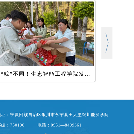
与“粽”不同！生态智能工程学院发粽子啦！！!
地址：宁夏回族自治区银川市永宁县王太堡银川能源学院
编：750100
电话：0951—8409361