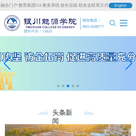
融合门户
教育集团OA
教务系统
校长信箱
校友会联系方式
English
招生电话：
0951-8109777
头条新
闻