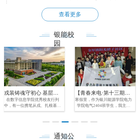
查看更多
银能校
园
戎装铸魂守初心 基层实干践使命||数字信息学院优秀校友孙维民
【青春来电·第十三期】景鑫茹：返乡践初心 课堂暖童心
在数字信息学院优秀校友行列
寒假里，作为银川能源学院电力
中，有一位携笔从戎、扎根基层
学院电气2404班学生，我主动
的青年榜样。他从银能校园出
响应利通区返家乡社会实践号
发，将军人作风、党员初心与基
召，报名阳光骄子社区七彩课堂
层工作紧密结合，在服务群众、
寒假托管志愿活动，为期十五天
乡村发展一线笃实奋进，以忠诚
陪伴社区未成年人。正式上岗
通知公
担当、实干奉献与不懈坚守，成
前，我提前对接社区工作人员，