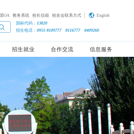
团OA
教务系统
校长信箱
校友会联系方式
English
国标代码：
13820
招生电话：
0951-8109777
8116777
8409260
招生就业
合作交流
信息服务