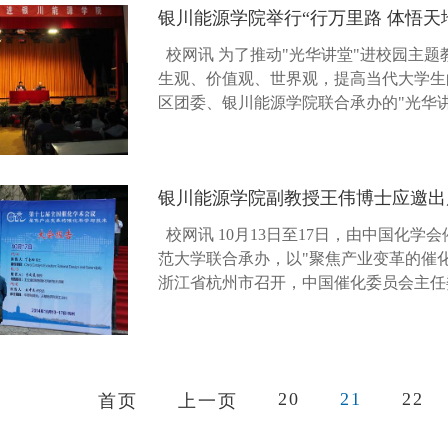
银川能源学院举行“行万里路 体悟天
校网讯 为了推动"光华讲堂"进校园主
生观、价值观、世界观，提高当代大学生的
区团委、银川能源学院联合承办的"光华
座邀请中央党校中国特色社会主义研究中心秘
银川能源学院副教授王伟博士应邀出
校网讯 10月13日至17日，由中国化
范大学联合承办，以"聚焦产业变革的催
浙江省杭州市召开，中国催化委员会主任
报告，进行了160场专题报告，征集了14..
20
21
22
首页
上一页