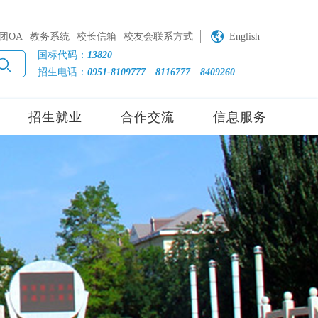
团OA
教务系统
校长信箱
校友会联系方式
English
国标代码：
13820
招生电话：
0951-8109777
8116777
8409260
招生就业
合作交流
信息服务