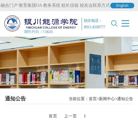
融合门户
教育集团OA
教务系统
校长信箱
校友会联系方式
English
招生电话：
0951-8109777
通知公告
当前位置：
首页
新闻中心
通知公告
首页
上一页
1