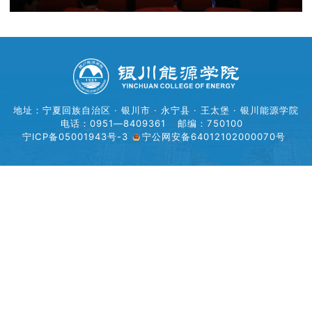
地址：宁夏回族自治区 · 银川市 · 永宁县 · 王太堡 · 银川能源学院
电话：0951—8409361
邮编：750100
宁ICP备05001943号-3
宁公网安备64012102000070号