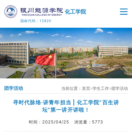
化工学院
国标代码：13820
首页
学院概况
师资队伍
人才培养
团学活动
当前位置：
首页
学生工作
团学活动
教学科研
寻时代脉络·讲青年担当 | 化工学院“百生讲
院企合作
坛”第一讲开讲啦！
时间：
2025/04/25
浏览量：
5773
党建工作