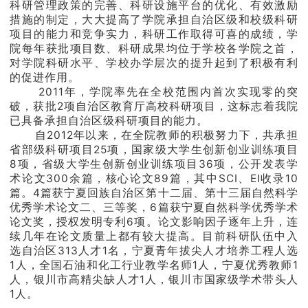
科研管理政策的完善、科研设施平台的优化、有效激励
学生工作
措施的制定，大大提高了学院承担自治区级和校级科研
项目的能力和竞争实力，科研工作取得可喜的成绩，学
院每年获批项目数、科研成果均位于学校各学院之首，
学院官网
对学院科研水平、学校办学层次的提升起到了积极有利
的促进作用。
2011年，学院率先在全校范围内首次实现零的突
破，获批2项自治区教育厅高校科研项目，这标志着我院
已具备承担自治区级科研项目的能力。
自2012年以来，在全院教师的积极努力下，共承担
省部级科研项目25项，国家级大学生创新创业训练项目
8项，省级大学生创新创业训练项目36项，公开发表学
术论
文
300余篇，核心论文89篇
，其中
SCI、EI收录10
篇。4篇获宁夏回族自治区第十二届、第十三届自然科学
优秀学术论文二、三等奖，6篇获宁夏自然科学优秀学术
论文奖，授权发明专利6项。论文影响因子逐年上升，连
续几年在论文质量上都有较大提高。目前科研队伍中入
选自治区313人才1名，宁夏青年拔尖人才培养工程人选
1人，全国石油和化工行业教学名师1人，宁夏优秀教师1
人，银川市高精尖缺人才1人，银川市国家级学术带头人
1人。