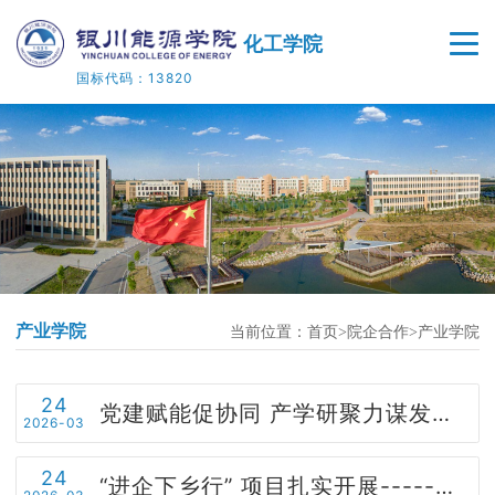
化工学院
国标代码：13820
首页
学院概况
师资队伍
人才培养
产业学院
当前位置：
首页
院企合作
产业学院
教学科研
院企合作
24
党建赋能促协同 产学研聚力谋发展 | 化工学院赴宁夏计量质量检验检测研究院开展交流洽谈活动
2026-03
党建工作
24
“进企下乡行” 项目扎实开展-----科研赋能地方发展