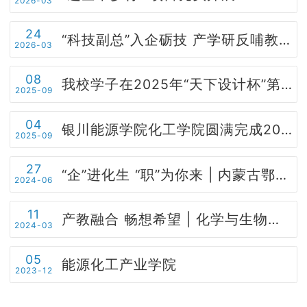
2026-03
学生工作
24
“科技副总”入企砺技 产学研反哺教学 ——化工学院李佩佩老师深入计量设备企业实践赋能育人
2026-03
学院官网
08
我校学子在2025年“天下设计杯”第十九届全国大学生化工设计大赛中喜获佳绩
2025-09
04
银川能源学院化工学院圆满完成2025-2026学年第一学期新开课试讲-筑牢新学期教学质量根基
2025-09
27
“企”进化生 “职”为你来 | 内蒙古鄂尔多斯电冶集团到化学与生物工程学院开展校园招聘宣讲会
2024-06
11
产教融合 畅想希望 | 化学与生物工程学院校企合作暨迎新文艺晚会圆满落幕
2024-03
05
能源化工产业学院
2023-12