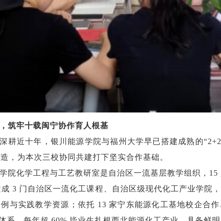
，筑牢十载闽宁协作育人根基
深耕近十年，银川能源学院与福州大学早已搭建成熟的“2+
深造，为本次三校协同共建打下坚实合作基础。
学院化学工程与工艺教研室是自治区一流基层教学组织，15 
，建成 3 门自治区一流化工课程、自治区级现代化工产业学
例与实践教学资源；依托 13 家宁东能源化工基地校企合作单
践体系，每年超 60% 毕业生扎根西北能源化工产业，具备鲜