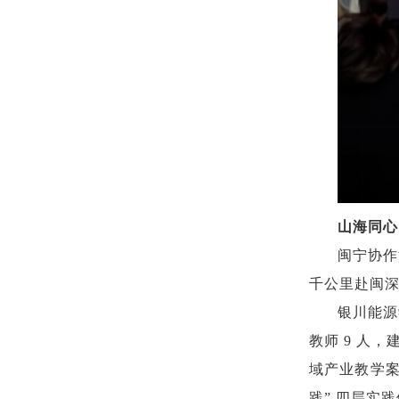
山海同心
闽宁协作
千公里赴闽
银川能源
教师 9 人
域产业教学案
践” 四层实