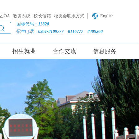
团OA
教务系统
校长信箱
校友会联系方式
English
国标代码：
13820
招生电话：
0951-8109777
8116777
8409260
招生就业
合作交流
信息服务