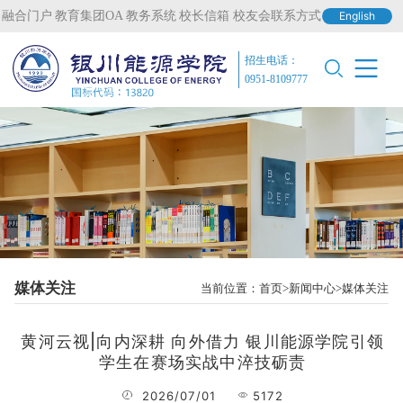
融合门户
教育集团OA
教务系统
校长信箱
校友会联系方式
English
招生电话：
0951-8109777
媒体关注
当前位置：
首页
新闻中心
媒体关注
黄河云视|向内深耕 向外借力 银川能源学院引领
学生在赛场实战中淬技砺责
2026/07/01
5172