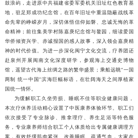
鼓浪屿，走进原中共福建省委军委机关旧址红色教育基
地，驻足郑成功纪念馆，在百年旧址中重温隐蔽战线革
命先辈的峥嵘岁月，深切体悟信仰如磐、忠诚无悔的革
命精神；前往集美学村陈嘉庚纪念馆与鳌园，细读爱国
华侨倾资兴学、赤诚报国的感人故事，深入领会嘉庚精
神的时代价值。为进一步深化闽宁文化交流，疗养团还
赴泉州开展闽南文化深度研学，参观海上交通史博物
馆，遥望古代海上丝绸之路的繁华盛景；乘船远眺“一国
两制 统一中国”滨海巨幅标语，在壮阔海天之间厚植家
国统一情怀。
为缓解职工久坐劳损、睡眠不佳等职业健康问题，
本次疗休养活动精心设置了中医康养体验环节。职工们
依次接受了专业脉诊、推拿理疗、养生足浴等特色服
务，专业康养师结合职工个人体质给出专属健康调理方
案，有效舒缓肌肉紧张、改善睡眠、疏通气血，大家在