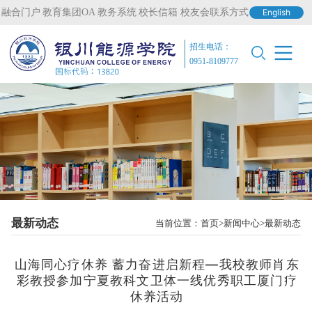
融合门户
教育集团OA
教务系统
校长信箱
校友会联系方式
English
招生电话：
0951-8109777
最新动态
当前位置：
首页
新闻中心
最新动态
山海同心疗休养 蓄力奋进启新程—我校教师肖东
彩教授参加宁夏教科文卫体一线优秀职工厦门疗
休养活动