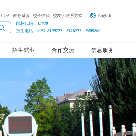
团OA
教务系统
校长信箱
校友会联系方式
English
国标代码：
13820
招生电话：
0951-8109777
8116777
8409260
招生就业
合作交流
信息服务