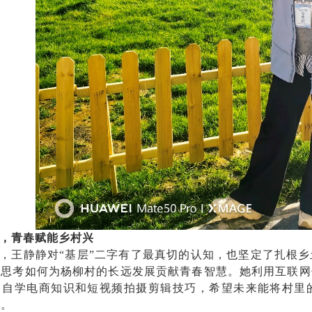
，青春赋能乡村兴
，王静静对“基层”二字有了最真切的认知，也坚定了扎根
在思考如何为杨柳村的长远发展贡献青春智慧。她利用互联网
，自学电商知识和短视频拍摄剪辑技巧，希望未来能将村里
入。