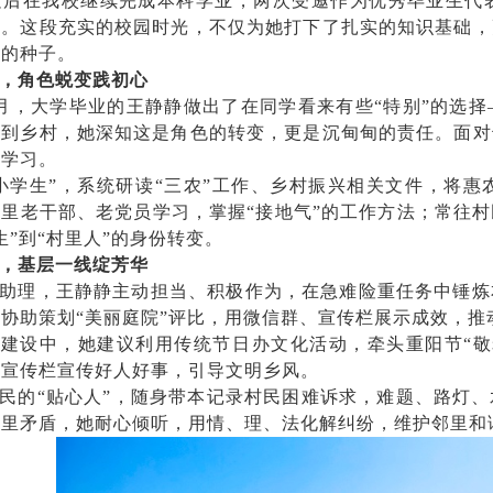
随后在我校继续完成本科学业，两次受邀作为优秀毕业生代
行。这段充实的校园时光，不仅为她打下了扎实的知识基础，
想的种子。
，角色蜕变践初心
年8月，大学毕业的王静静做出了在同学看来有些“特别”的
回到乡村，她深知这是角色的转变，更是沉甸甸的责任。面对
新学习。
小学生”，系统研读“三农”工作、乡村振兴相关文件，将
里老干部、老党员学习，掌握“接地气”的工作方法；常往
生”到“村里人”的身份转变。
，基层一线绽芳华
助理，王静静主动担当、积极作为，在急难险重任务中锤炼
协助策划“美丽庭院”评比，用微信群、宣传栏展示成效，推动
建设中，她建议利用传统节日办文化活动，牵头重阳节“敬
和宣传栏宣传好人好事，引导文明乡风。
民的“贴心人”，随身带本记录村民困难诉求，难题、路灯
邻里矛盾，她耐心倾听，用情、理、法化解纠纷，维护邻里和