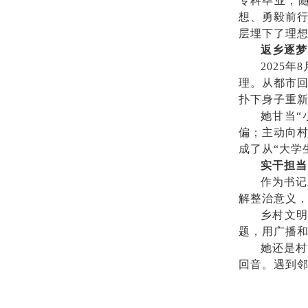
专科毕业，
想、勇毅前
层埋下了理
返乡逐梦
2025
理。从都市
扑下身子重
她甘当“
偏；主动向村
成了从“大学
实干担当
作为书记
解整治意义，
乡村文明
题，用广播
她还是村
回音。遇到