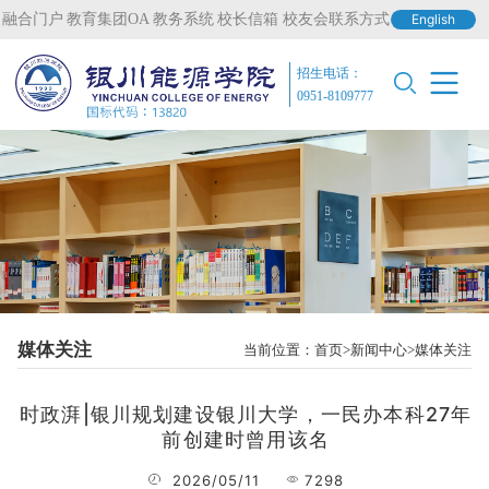
融合门户
教育集团OA
教务系统
校长信箱
校友会联系方式
English
招生电话：
0951-8109777
媒体关注
当前位置：
首页
新闻中心
媒体关注
时政湃|银川规划建设银川大学，一民办本科27年
前创建时曾用该名
2026/05/11
7298