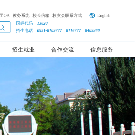
团OA
教务系统
校长信箱
校友会联系方式
English
国标代码：
13820
招生电话：
0951-8109777
8116777
8409260
招生就业
合作交流
信息服务