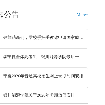
知公告
More+
银能萌新们，学校手把手教你申请国家助学贷款！快收藏
@宁夏全体高考生，银川能源学院最后一次征集志愿，圆你本科梦！
宁夏2026年普通高校招生网上录取时间安排
戎装铸魂守初心 基层实干践使命||数字信息学院优秀校友孙维民
校友行列中，有一位携笔从
寒假里，作为银川能源学院电力学院电气
银川能源学院关于2026年暑期放假安排
榜样。他从银能校园出发，
学生，我主动响应利通区返家乡社会
心与基层工作紧密结合，在
报名阳光骄子社区七彩课堂寒假托管
展一线笃实奋进，以忠诚担
为期十五天陪伴社区未成年人。正式