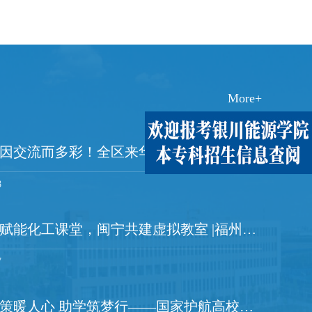
懈坚守，成为物联网...
提前对接社区工作人员，摸清班.
More+
宁夏日报|青春因交流而多彩！全区来华留学生暑期文化实践交流活动启幕
8
黄河云视|数智赋能化工课堂，闽宁共建虚拟教室 |福州大学、银川能源学院、福州大学至诚学院三校协同推进智慧化工原理课程建设
7
宁夏教育厅|政策暖人心 助学筑梦行——国家护航高校学子求学路