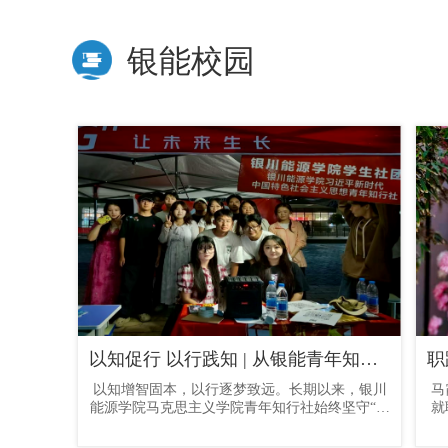
银能校园
以知促行 以行践知 | 从银能青年知行社走出的“追光者”们
职
以知增智固本，以行逐梦致远。长期以来，银川
马
能源学院马克思主义学院青年知行社始终坚守“知
就
行合一、砺学笃行、崇德向善、成才报国”的育人
耕
理念，紧扣新时代青年成长成才需求，立足学院
务