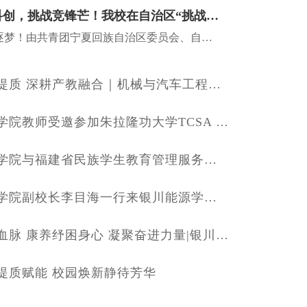
喜报｜青春赴科创，挑战竞锋芒！我校在自治区“挑战杯”竞赛斩获佳绩
捷报频传，科创逐梦！由共青团宁夏回族自治区委员会、自治区教育厅、人力资源和社会保障厅、自治区科学技术协会、宁夏社会科学院、自治区学生联合会联合主办的2026年“挑战杯”全区大学生创业计划竞赛已圆满落幕...
聚力学科提质 深耕产教融合｜机械与汽车工程学院参加第23届全国机械工程学院院长/系主任联席会议
银川能源学院教师受邀参加朱拉隆功大学TCSA Open House活动展现中国青年风采
银川能源学院与福建省民族学生教育管理服务研究基地及福州大学刘敏榕工作室正式达成战略合作共建协议。
青岛黄海学院副校长李目海一行来银川能源学院考察交流
赓续红色血脉 康养纾困身心 凝聚奋进力量|银川能源学院2026年教职工区内疗休养活动圆满收官
提质赋能 校园焕新静待芳华