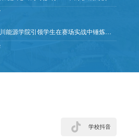
7
宁夏新闻网|银川能源学院引领学生在赛场实战中锤炼真本领
2
学校抖音