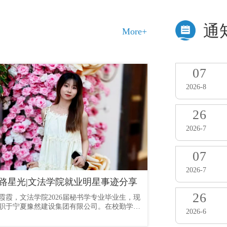
通
More+
07
2026-8
26
2026-7
07
2026-7
路星光|文法学院就业明星事迹分享
26
霞霞，文法学院2026届秘书学专业毕业生，现
在数字信息学院优秀
职于宁夏豫然建设集团有限公司。在校勤学深
戎、扎根基层的青年
2026-6
专业，在职踏实履职行政，以扎实专业能力与
将军人作风、党员初
实作风，展现新时代青年担当。潜心求学：夯
服务群众、乡村发