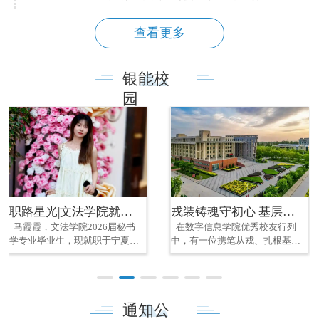
查看更多
银能校
园
职路星光|文法学院就业明星事迹分享
戎装铸魂守初心 基层实干践使命||数字信息学院优秀校友孙维民
马霞霞，文法学院2026届秘书
在数字信息学院优秀校友行列
学专业毕业生，现就职于宁夏豫
中，有一位携笔从戎、扎根基层
然建设集团有限公司。在校勤学
的青年榜样。他从银能校园出
深耕专业，在职踏实履职行政，
发，将军人作风、党员初心与基
以扎实专业能力与务实作风，展
层工作紧密结合，在服务群众、
现新时代青年担当。潜心求学：
乡村发展一线笃实奋进，以忠诚
通知公
夯实专业理论根基在校期间，马
担当、实干奉献与不懈坚守，成