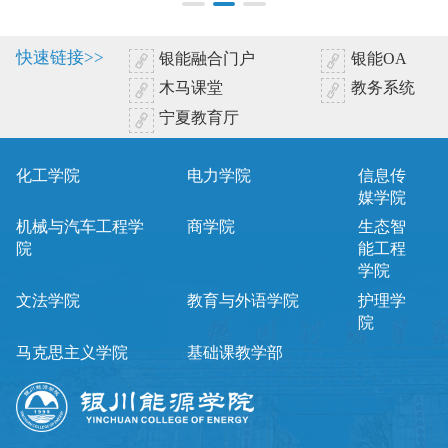
快速链接>>
银能融合门户
银能OA
木马课堂
教务系统
宁夏教育厅
化工学院
电力学院
信息传
媒学院
机械与汽车工程学
商学院
生态智
院
能工程
学院
文法学院
教育与外语学院
护理学
院
马克思主义学院
基础课教学部