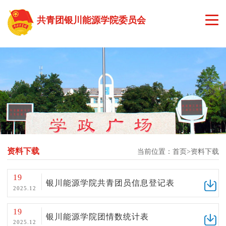
共青团银川能源学院委员会
首页
组织结构
工作动态
通知公告
资料下载
当前位置：
首页
资料下载
理论学习
19
学院风采
银川能源学院共青团员信息登记表
2025.12
社会实践
19
银川能源学院团情数统计表
2025.12