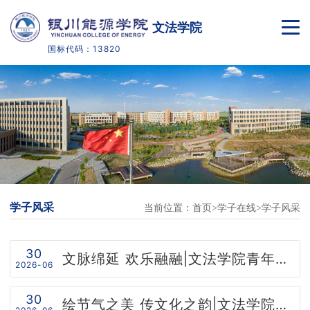
文法学院
国标代码：13820
首页
学院概况
专业介绍
教学科研
学子风采
当前位置：
首页
学子在线
学子风采
学子在线
招生就业
30
文脉绵延 欢乐融融|文法学院青年志愿者协会分会开展“青粽承古韵，童心向端阳”主题志愿活动
2026-06
校企合作
30
绘节气之美 传文化之韵|文法学院开展二十四节气手绘作品展活动