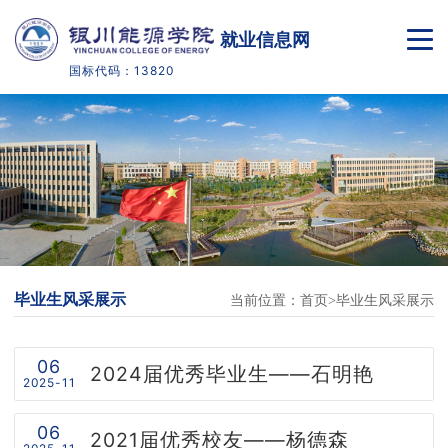
就业信息网
国标代码：13820
首页
毕业生概况
就业政策
就业指导
毕业生风采展示
当前位置：
首页
毕业生风采展示
招聘信息
合作单位
06
2024届优秀毕业生——石明艳
2025-11
校友网
06
2021届优秀校友——杨德森