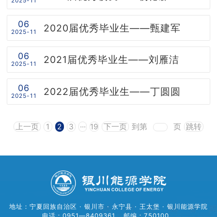
2025-11
联系我们
06
2020届优秀毕业生——甄建军
2025-11
学院官网
06
2021届优秀毕业生——刘雁洁
2025-11
06
2022届优秀毕业生——丁圆圆
2025-11
上一页
1
2
3
···
19
下一页
到第
页
跳转
地址：宁夏回族自治区 · 银川市 · 永宁县 · 王太堡 · 银川能源学院
电话：0951—8409361
邮编：750100