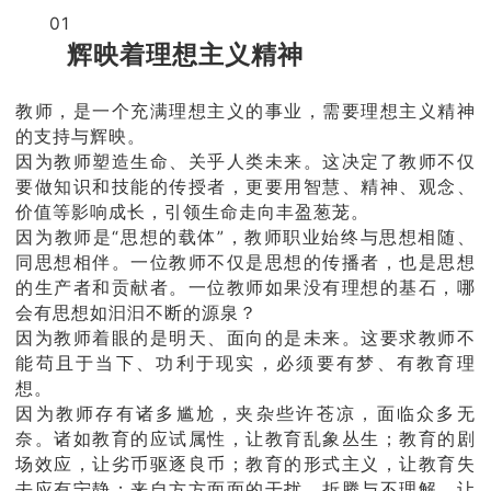
01
辉映着理想主义精神
教师，是一个充满理想主义的事业，需要理想主义精神
的支持与辉映。
因为教师塑造生命、关乎人类未来。这决定了教师不仅
要做知识和技能的传授者，更要用智慧、精神、观念、
价值等影响成长，引领生命走向丰盈葱茏。
因为教师是“思想的载体”，教师职业始终与思想相随、
同思想相伴。一位教师不仅是思想的传播者，也是思想
的生产者和贡献者。一位教师如果没有理想的基石，哪
会有思想如汩汩不断的源泉？
因为教师着眼的是明天、面向的是未来。这要求教师不
能苟且于当下、功利于现实，必须要有梦、有教育理
想。
因为教师存有诸多尴尬，夹杂些许苍凉，面临众多无
奈。诸如教育的应试属性，让教育乱象丛生；教育的剧
场效应，让劣币驱逐良币；教育的形式主义，让教育失
去应有宁静；来自方方面面的干扰、折腾与不理解，让