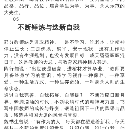
品格、品行、品位，培育学生为学、为事、为人示范的
大先生。
05
不断锤炼与迭新自我
部分教师缺乏进取精神。一是不学习、吃老本，让精神
停止生长；二是佛系、躺平、安于现状，没有工作动
力，没有生涯规划，也没有发展目标，成天昏昏噩噩混
日子。这是教师的大忌，与教育家精神相去甚远。
陶行知说：“出世便是破蒙，进棺材才算毕业。”教师要
具备终身学习的意识，将学习视作一种保养、一种享
受、一种生活方式、一种生存必须、一种身为人师的生
命状态。
通过自我完善、自我拓展、自我提升，不断适应日新月
异、奔腾汹涌的时代，不断吸纳时代的精神与力量，书
写中国教师的成长与蝶变，锻造祖国下一代的风采与品
质，铸造共和国大厦的风骨与脊梁。
魏书生曾说：“有作为的人，每天都在塑造着新我，每天
都从一个新的角度认识世界，认识自我，设计自我。他