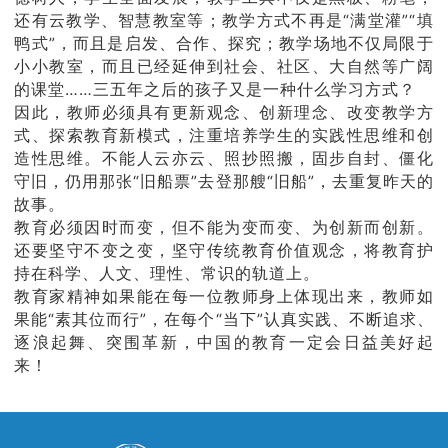
还有云教学、智慧教室等；教学方式不再是“满堂灌”“填
鸭式”，而且是启发、合作、探究；教学场地不仅局限于
小小教室，而且已经延伸到社会、社区、大自然等广阔
的课堂……三五年之后的孩子又是一种什么学习方式？
因此，教师必须具有更新观念、创新理念、改变教学方
式、探索教育新模式，注重培养学生的实践性思维和创
造性思维。不能人云亦云、照抄照搬，固步自封、僵化
守旧，仍用那张“旧船票”去登那艘“旧船”，去重复昨天的
故事。
教育必须因时而变，但不能为变而变、为创新而创新。
还要坚守不变之变，坚守传统教育价值观念，将教育护
持在科学、人文、理性、常识的轨道上。
教育家精神如果能在每一位教师身上体现出来，教师如
果能“素其位而行”，在每个“当下”认真实践、不断追求、
逐浪起舞、突围革新，中国的教育一定会日益美好起
来！