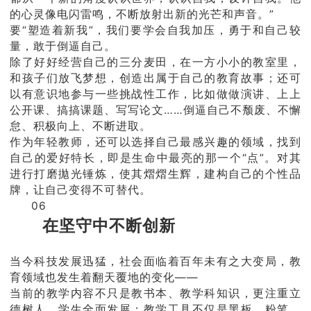
的心灵像电闪雷鸣，不断放射出新的光芒和声音。”
要“塑造着新我”，我们要学会自我加压，勇于和自己较
量，敢于倒逼自己。
除了好好经营自己的三分麦田，在一方小小的教室里，
和孩子们放飞梦想，创造出属于自己的教育故事；还可
以有意识地参与一些挑战性工作，比如做做演讲、上上
公开课、搞搞课题、写写论文……倒逼自己不颓废、不懈
怠、积极向上、不断进取。
作为年轻教师，还可以选择自己最感兴趣的领域，找到
自己的爱好特长，即是生命中最亮的那一个“点”。对其
进行打磨拋光锤炼，使其熠熠生辉，建构自己的个性品
牌，让自己变得不可替代。
06
在坚守中不断创新
当今科技发展迅猛，社会面临着百年未有之大变局，教
育领域也发生着翻天覆地的变化——
当前的教学内容不只是教书本、教学科知识，更注重立
德树人，学生全面发展；教学工具不仅是黑板、粉笔，