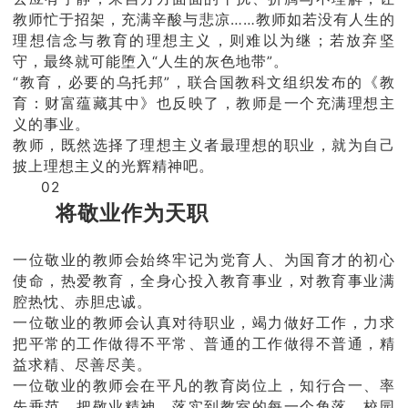
教师忙于招架，充满辛酸与悲凉……教师如若没有人生的
理想信念与教育的理想主义，则难以为继；若放弃坚
守，最终就可能堕入“人生的灰色地带”。
“教育，必要的乌托邦”，联合国教科文组织发布的《教
育：财富蕴藏其中》也反映了，教师是一个充满理想主
义的事业。
教师，既然选择了理想主义者最理想的职业，就为自己
披上理想主义的光辉精神吧。
02
将敬业作为天职
一位敬业的教师会始终牢记为党育人、为国育才的初心
使命，热爱教育，全身心投入教育事业，对教育事业满
腔热忱、赤胆忠诚。
一位敬业的教师会认真对待职业，竭力做好工作，力求
把平常的工作做得不平常、普通的工作做得不普通，精
益求精、尽善尽美。
一位敬业的教师会在平凡的教育岗位上，知行合一、率
先垂范。把敬业精神，落实到教室的每一个角落、校园