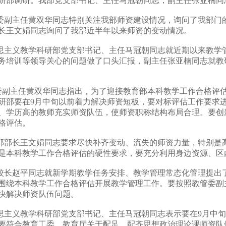
研部调研。我部党支部书记、主任马冠朝同志，副主任张亚楠同
副主任黄双华同志特别关注我部师资建设情况，询问了我部门
长王文娟同志询问了我部近半年以来师资的变动情况。
主义教学科研部党支部书记、主任马冠朝同志就近期以来教学
务培训等领导关心的问题做了口头汇报，副主任张亚楠同志就教
副主任黄双华同志指出，为了迎接教育部本科教学工作合格评
研部要在9月中旬以前着力解决师资短板，要对标评估工作要求
、学历高的教师充实师资队伍，使师资职称结构布局合理。要创
格评估。
部长王文娟同志要求尽快补齐变动、流失的师资力量，特别是
是本科教学工作合格评估的硬性要求，要充分利用身边资源、区
长赵平同志就新学期教学任务安排、教学管理常态化管理提出
围绕本科教学工作合格评估开展教学管理工作。要按照教管委副
快解决师资队伍问题。
主义教学科研部党支部书记、主任马冠朝同志表示要在9月中旬
要符合教育工委、教育厅关于配足、配齐思想政治理论课师资队