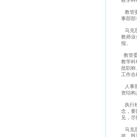
教学科
教管委
事部部
马克思
教师业
报。
教管委
教学科
批职称
工作合
人事部
资结构
执行校
念，要
见，尽
马克思
抓，既