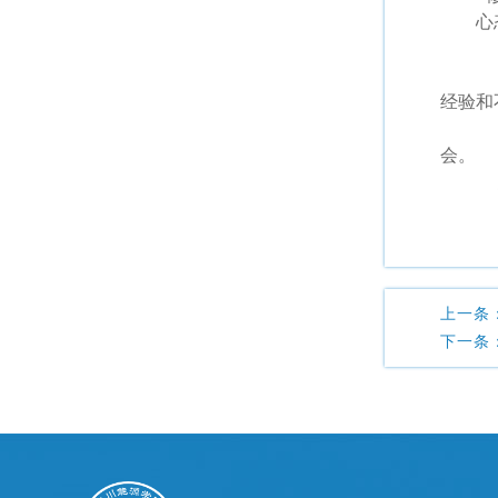
心
求
·
经验和
·
会。
总
上一条
下一条