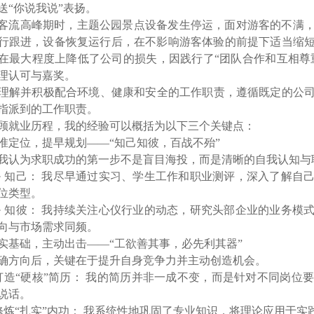
送“你说我说”表扬。
客流高峰期时，主题公园景点设备发生停运，面对游客的不满
行跟进，设备恢复运行后，在不影响游客体验的前提下适当缩
在最大程度上降低了公司的损失，因践行了“团队合作和互相尊重
理认可与嘉奖。
解并积极配合环境、健康和安全的工作职责，遵循既定的公司
指派到的工作职责。
顾就业历程，我的经验可以概括为以下三个关键点：
准定位，提早规划——“知己知彼，百战不殆”
认为求职成功的第一步不是盲目海投，而是清晰的自我认知与
 知己： 我尽早通过实习、学生工作和职业测评，深入了解自
位类型。
 知彼： 我持续关注心仪行业的动态，研究头部企业的业务模
向与市场需求同频。
实基础，主动出击——“工欲善其事，必先利其器”
确方向后，关键在于提升自身竞争力并主动创造机会。
 打造“硬核”简历： 我的简历并非一成不变，而是针对不同岗
说话。
 修炼“扎实”内功： 我系统性地巩固了专业知识，将理论应用于