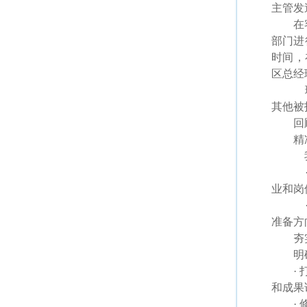
主管发
在
部门进
时间，
区总经
理
其他被
回
精
我
·
业和岗
·
准备方
夯
明
·
和成果
·