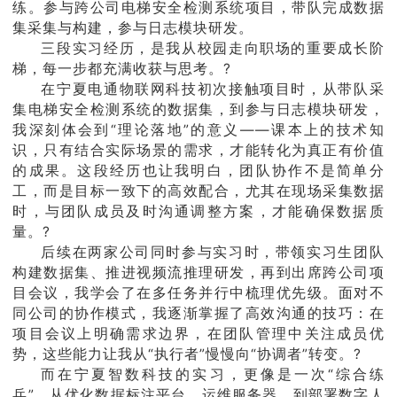
练。参与跨公司电梯安全检测系统项目，带队完成数据
集采集与构建，参与日志模块研发。
三段实习经历，是我从校园走向职场的重要成长阶
梯，每一步都充满收获与思考。?
在宁夏电通物联网科技初次接触项目时，从带队采
集电梯安全检测系统的数据集，到参与日志模块研发，
我深刻体会到“理论落地”的意义——课本上的技术知
识，只有结合实际场景的需求，才能转化为真正有价值
的成果。这段经历也让我明白，团队协作不是简单分
工，而是目标一致下的高效配合，尤其在现场采集数据
时，与团队成员及时沟通调整方案，才能确保数据质
量。?
后续在两家公司同时参与实习时，带领实习生团队
构建数据集、推进视频流推理研发，再到出席跨公司项
目会议，我学会了在多任务并行中梳理优先级。面对不
同公司的协作模式，我逐渐掌握了高效沟通的技巧：在
项目会议上明确需求边界，在团队管理中关注成员优
势，这些能力让我从“执行者”慢慢向“协调者”转变。?
而在宁夏智数科技的实习，更像是一次“综合练
兵”。从优化数据标注平台、运维服务器，到部署数字人