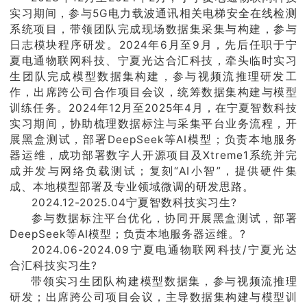
实习期间，参与5G电力载波通讯相关电梯安全在线检测
联系我们
系统项目，带领团队完成现场数据集采集与构建，参与
日志模块程序研发。2024年6月至9月，先后任职于宁
学院官网
夏电通物联网科技、宁夏光达合汇科技，牵头临时实习
生团队完成模型数据集构建，参与视频流推理研发工
作，出席跨公司合作项目会议，统筹数据集构建与模型
训练任务。2024年12月至2025年4月，在宁夏智数科技
实习期间，协助梳理数据标注与采集平台业务流程，开
展黑盒测试，部署DeepSeek等AI模型；负责本地服务
器运维，成功部署数字人开源项目及Xtreme1系统并完
成并发与网络负载测试；复刻“AI小智”，提供硬件集
成、本地模型部署及专业领域微调的研发思路。
2024.12-2025.04宁夏智数科技实习生?
参与数据标注平台优化，协同开展黑盒测试，部署
DeepSeek等AI模型；负责本地服务器运维。?
2024.06-2024.09宁夏电通物联网科技/宁夏光达
合汇科技实习生?
带领实习生团队构建模型数据集，参与视频流推理
研发；出席跨公司项目会议，主导数据集构建与模型训