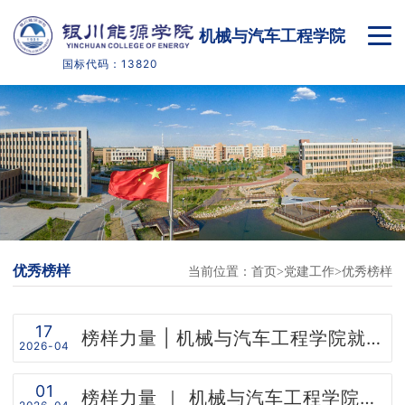
机械与汽车工程学院
国标代码：13820
首页
学院概况
本科生教育
高职生教育
优秀榜样
当前位置：
首页
党建工作
优秀榜样
党建工作
实践创新
17
榜样力量 | 机械与汽车工程学院就业明星事迹分享
2026-04
实训实验
01
榜样力量 ｜ 机械与汽车工程学院就业明星事迹分享