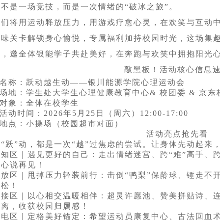
这不是一场竞技，而是一次情绪的“破冰之旅”。
我们将用运动释放压力，用游戏疗愈心灵，在欢笑与互动
趣味关卡解锁身心愉悦，专属福利加持校园时光，这场集
宴，邀全体银能学子共赴美好，在奔跑与欢笑中拥抱阳光
敲黑板！活动核心信息
动名称：跃动越生动——银川能源学院心理运动会
动场地：学生处大学生心理健康教育中心& 校团委 & 京东
动对象：全体在校学生
活动时间：2026年5月25日（周六）12:00-17:00
动地点：小操场（校园超市对面）
活动亮点抢先看
“跃”动，都是一次“越”过焦虑的尝试。让身体先动起来
知区｜遇见更好的自己：走出情绪迷宫、跨“难”高手、跨
开心说再见！
释放区｜甩掉压力轻装前行：击倒“鸭梨”保龄球、锤走不
放松！
连接区｜以心相交温暖相伴：超灵许愿池、赞美拼贴诗、
距离，收获校园归属感！
充电区｜定格美好锚定：希望运动员康复中心、古法回血