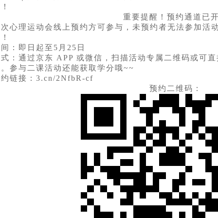
己！
重要提醒！预约通道已
本次心理运动会线上预约方可参与，未预约者无法参加活
额！
间：即日起至5月25日
式：通过京东 APP 或微信，扫描活动专属二维码或可
。参与二课活动还能获取学分哦~~
约链接：3.cn/2NfbR-cf
预约二维码：