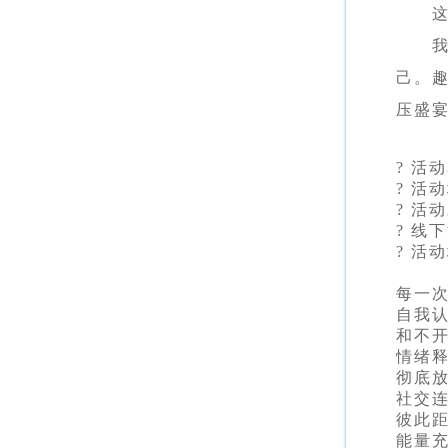
己。
压盛
? 活
? 活
? 活
? 线下
? 活
每一次
自我认
和不
情绪
彻底
社交
彼此
能量