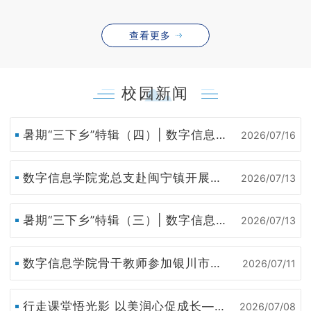
查看更多
校园新闻
暑期“三下乡”特辑（四）| 数字信息学院“智联绘光”三下乡实践队赴黄土地农企汇报六盘优粮品牌方案，政企共研品牌升级新思路
2026/07/16
数字信息学院党总支赴闽宁镇开展主题党日活动
2026/07/13
暑期“三下乡”特辑（三）| 数字信息学院“智绘六盘，数助农兴”三下乡实践队寻访红色六盘,萃取乡土文脉
2026/07/13
数字信息学院骨干教师参加银川市数字技术工程师能力提升培训班
2026/07/11
行走课堂悟光影 以美润心促成长——数字信息学院数字媒体技术专业开展《数字摄影实训》户外实践教学
2026/07/08