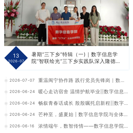
招生就业
学院官网
暑期“三下乡”特辑（一)｜数字信息学
13
院“智联绘光”三下乡实践队深入隆德六
2026-07
盘山工业园区开展实地调研
重温闽宁协作路 践行党员先锋岗｜数字信息学院党总支赴闽宁镇开展主题党日活动观演感悟
2026-07-07
暖心走访宿舍 温情护航毕业||数字信息学院领导深入毕业班宿舍慰问学子
2026-06-24
畅叙青春话成长 殷殷嘱托启新程||数字信息学院毕业生座谈会顺利召开
2026-06-24
芒种至，盛夏始 | 数字信息学院与全体师生共赴盛夏
2026-06-24
浓情端午，数智传情——数字信息学院开展“端午送温情，数智暖校园”端午主题活动
2026-06-16