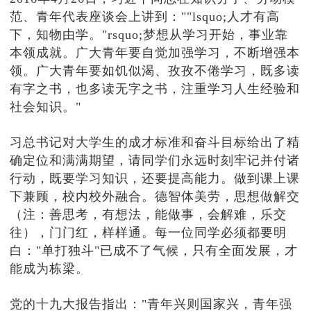
范、青年代表座谈会上讲到：""lsquo;人才有高
下，知物由学。"rsquo;梦想从学习开始，事业靠
本领成就。广大青年要自觉加强学习，不断增强本
领。广大青年要如饥似渴、孜孜不倦学习，既多读
有字之书，也多读无字之书，注重学习人生经验和
社会知识。"
习总书记对大学生的成才标准和奋斗目标给出了精
确定位和满满期望，请同学们永远时刻牢记并付诸
行动，既要学习知识，还要提高能力。做到课上课
下兼顾，校内校外融合。德智体美劳，思想做解交
（注：善思考，有想法，能做事，会解难，乐交
往），门门红，样样通。每一位同学必须都要明
白："单打独斗"已成不了气候，只有全面发展，才
能成为栋梁。
党的十九大报告指出："青年兴则国家兴，青年强