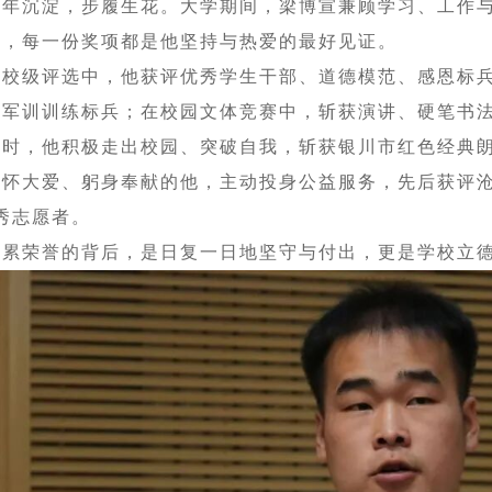
四年沉淀，步履生花。大学期间，梁博宣兼顾学习、工作
誉，每一份奖项都是他坚持与热爱的最好见证。
在校级评选中，他获评优秀学生干部、道德模范、感恩标
、军训训练标兵；在校园文体竞赛中，斩获演讲、硬笔书
同时，他积极走出校园、突破自我，斩获银川市红色经典朗
心怀大爱、躬身奉献的他，主动投身公益服务，先后获评沧
秀志愿者。
累累荣誉的背后，是日复一日地坚守与付出，更是学校立