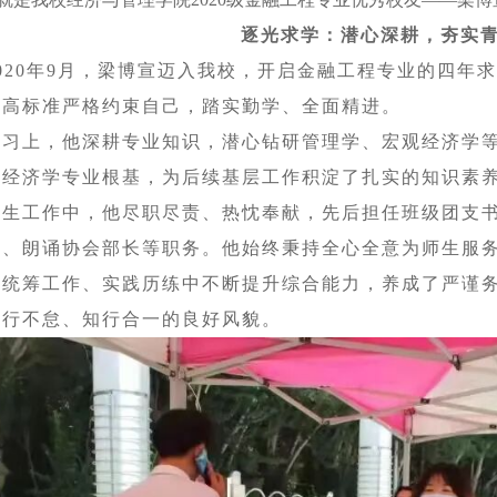
逐光求学：潜心深耕，夯实
2020年9月，梁博宣迈入我校，开启金融工程专业的四年
以高标准严格约束自己，踏实勤学、全面精进。
学习上，他深耕专业知识，潜心钻研管理学、宏观经济学
牢经济学专业根基，为后续基层工作积淀了扎实的知识素
学生工作中，他尽职尽责、热忱奉献，先后担任班级团支
员、朗诵协会部长等职务。他始终秉持全心全意为师生服
、统筹工作、实践历练中不断提升综合能力，养成了严谨
笃行不怠、知行合一的良好风貌。