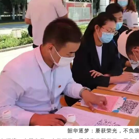
韶华逐梦：屡获荣光，不负