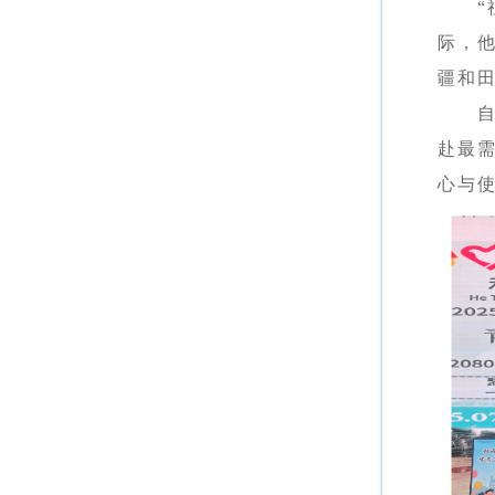
际，
疆和
赴最
心与