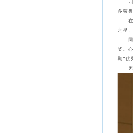
多荣
之星
奖。
期”优