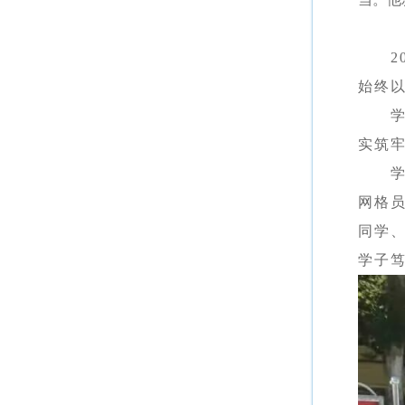
始终
实筑
网格
同学
学子